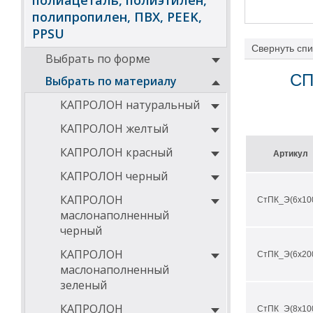
полиацеталь, полиэтилен,
полипропилен, ПВХ, PEEK,
PPSU
Свернуть
спи
Выбрать по форме
Материал отлич
высокой темпер
СП
Выбрать по материалу
эксплуатацию до
Поликарбонат о
КАПРОЛОН натуральный
устойчив к цар
КАПРОЛОН желтый
Характеристики
КАПРОЛОН красный
Артикул
нетоксичен и б
КАПРОЛОН черный
высокая твердо
КАПРОЛОН
СтПК_Э(6х10
высокая ударна
маслонаполненный
черный
огнеупорность
способность к 
КАПРОЛОН
СтПК_Э(6х20
маслонаполненный
высокие диэлек
зеленый
стабильность ф
хорошая обраб
КАПРОЛОН
СтПК_Э(8х10