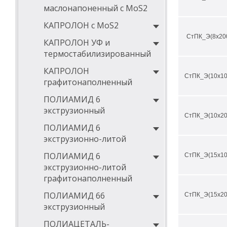
маслонапоненный с MoS2
может спаивать
способность ко
КАПРОЛОН с MoS2
СтПК_Э(8х20
КАПРОЛОН УФ и
Области исполь
термостабилизированный
пищевая промы
КАПРОЛОН
СтПК_Э(10х10
электроника
графитонаполненный
производство р
ПОЛИАМИД 6
судостроение
экструзионный
СтПК_Э(10х20
авиастроение
ПОЛИАМИД 6
машиностроени
экструзионно-литой
нефтедобыча
ПОЛИАМИД 6
СтПК_Э(15х10
медицина
экструзионно-литой
графитонаполненный
ПОЛИАМИД 66
СтПК_Э(15х20
экструзионный
ПОЛИАЦЕТАЛЬ-