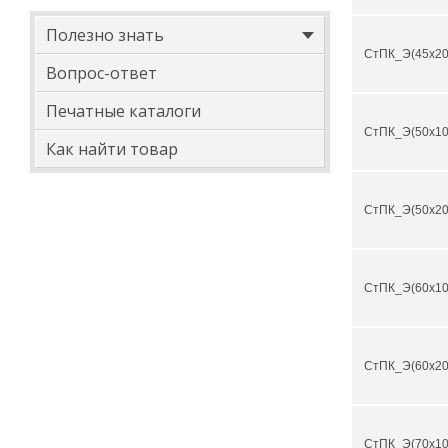
Полезно знать
СтПК_Э(45х20
Вопрос-ответ
Печатные каталоги
СтПК_Э(50х10
Как найти товар
СтПК_Э(50х20
СтПК_Э(60х10
СтПК_Э(60х20
СтПК_Э(70х10