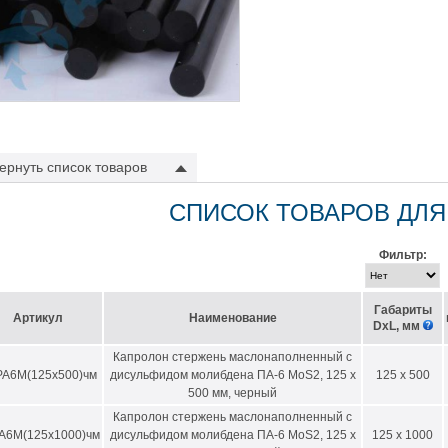
ернуть
список товаров
СПИСОК ТОВАРОВ ДЛЯ
Фильтр:
Габариты
Артикул
Наименование
DхL, мм
Капролон стержень маслонаполненный с
РА6М(125х500)чм
дисульфидом молибдена ПА-6 MoS2, 125 х
125 x 500
500 мм, черный
Капролон стержень маслонаполненный с
А6М(125х1000)чм
дисульфидом молибдена ПА-6 MoS2, 125 х
125 x 1000