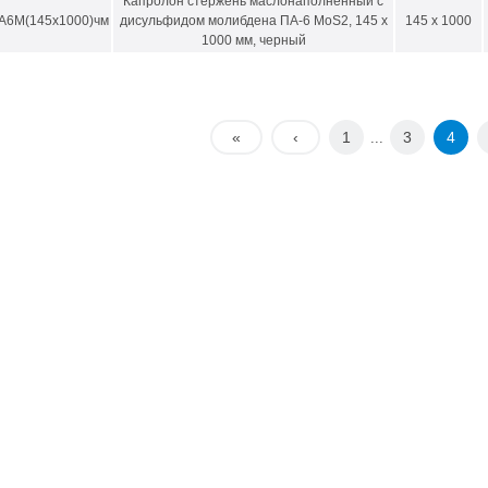
Капролон стержень маслонаполненный с
А6М(145х1000)чм
дисульфидом молибдена ПА-6 MoS2, 145 х
145 x 1000
1000 мм, черный
«
‹
1
3
4
...