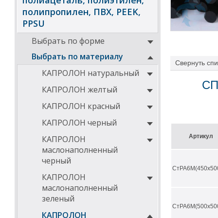
полиацеталь, полиэтилен,
полипропилен, ПВХ, PEEK,
PPSU
Выбрать по форме
Выбрать по материалу
Свернуть
спи
КАПРОЛОН натуральный
СП
КАПРОЛОН желтый
КАПРОЛОН красный
КАПРОЛОН черный
Артикул
КАПРОЛОН
маслонаполненный
черный
СтРА6М(450х50
КАПРОЛОН
маслонаполненный
зеленый
СтРА6М(500х50
КАПРОЛОН