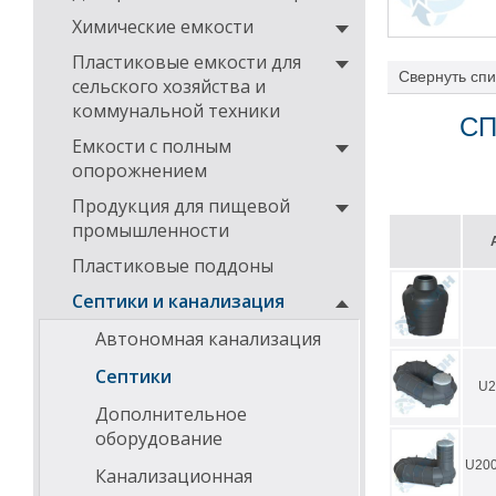
Химические емкости
Пластиковые емкости для
Свернуть
спи
сельского хозяйства и
коммунальной техники
Для успешного
СП
требования:
Емкости с полным
Емкость у
опорожнением
закрепить
Произвест
Продукция для пищевой
засыпкой 
промышленности
проливкой
Подсоедин
Пластиковые поддоны
Секции ко
расположе
Септики и канализация
герметизи
Автономная канализация
Септики
U2
Дополнительное
оборудование
U20
Канализационная