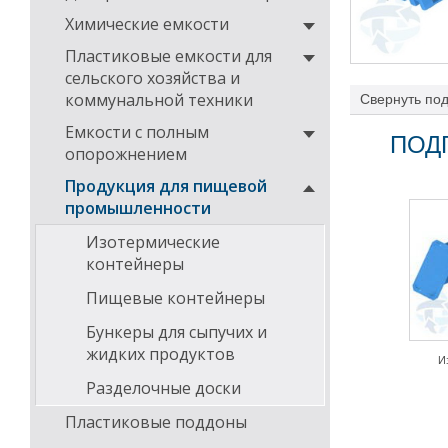
Химические емкости
Пластиковые емкости для
сельского хозяйства и
коммунальной техники
Свернуть
под
производств мо
Емкости с полным
(ванны).
ПОД
опорожнением
Все изделия из
заключением
.
Продукция для пищевой
промышленности
Изотермические
контейнеры
Пищевые контейнеры
Бункеры для сыпучих и
жидких продуктов
И
Разделочные доски
Пластиковые поддоны