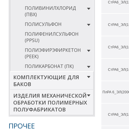
СтРА6_ЭЛ(1
По бесплатному
ПОЛИВИНИЛХЛОРИД
специалисты по
оформят заказ, 
(ПВХ)
Обращаем Ваше
ПОЛИСУЛЬФОН
СтРА6_ЭЛ(1
пластиковых за
детали: шкивы, 
ПОЛИФЕНИЛСУЛЬФОН
(PPSU)
Обратите вним
СтРА6_ЭЛ(1
ПОЛИЭФИРЭФИРКЕТОН
Стержни произ
штук.
(РЕЕК)
ПОЛИКАРБОНАТ (ПК)
СтРА6_ЭЛ(1
КОМПЛЕКТУЮЩИЕ ДЛЯ
БАКОВ
ПлРА 6_ЭЛ(200
ИЗДЕЛИЯ МЕХАНИЧЕСКОЙ
ОБРАБОТКИ ПОЛИМЕРНЫХ
ПОЛУФАБРИКАТОВ
СтРА6_ЭЛ(1
ПРОЧЕЕ