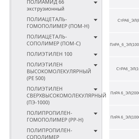
ПОЛИАМИД 66
экструзионный
минимальная 
ПОЛИАЦЕТАЛЬ-
максимальная
СтРА6_ЭЛ(8
ГОМОПОЛИМЕР (ПОМ-Н)
минимальная 
ПОЛИАЦЕТАЛЬ-
температура 
СОПОЛИМЕР (ПОМ-С)
ПлРА_6_ЭЛ(100
категория го
ПОЛИЭТИЛЕН 100
удельное объ
ПОЛИЭТИЛЕН
СтРА6_ЭЛ(1
ВЫСОКОМОЛЕКУЛЯРНЫЙ
поверхностно
(РЕ 500)
коэффициент 
ПОЛИЭТИЛЕН
теплопроводн
ПлРА 6_ЭЛ(200
СВЕРХВЫСОКОМОЛЕКУЛЯРНЫЙ
Сравнение физи
(ПЭ-1000)
формате PDF.
ПОЛИПРОПИЛЕН-
Где купи
ПлРА 6_ЭЛ(100
ГОМОПОЛИМЕР (PP-Н)
Ознакомится и 
ПОЛИПРОПИЛЕН-
области и г. Дз
СОПОЛИМЕР