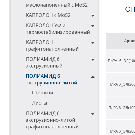
маслонапоненный с MoS2
высокая п
СП
химическа
КАПРОЛОН с MoS2
невысокая
отличные 
КАПРОЛОН УФ и
диэлектри
термостабилизированный
звуко- и 
Технически
КАПРОЛОН
Артик
графитонаполненный
наименовани
ПОЛИАМИД 6
ПлРА_6_ЭЛ(100
экструзионный
плотность ГО
ПОЛИАМИД 6
прочность пр
экструзионно-литой
ПлРА 6_ЭЛ(200
модуль упруг
Стержни
твердость по
Листы
ударная проч
ПлРА 6_ЭЛ(100
ПОЛИАМИД 6
коэффициент 
экструзионно-литой
водопоглощен
графитонаполненный
ПлРА 6_ЭЛ(200
максимальная