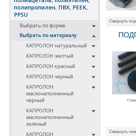
полиацеталь, полиэтилен,
полипропилен, ПВХ, PEEK,
PPSU
Свернуть
под
Выбрать по форме
производства п
невозможно или
ПОД
Выбрать по материалу
Полиамид 6 экс
КАПРОЛОН натуральный
плит по ТУ 22.
–
полиамид 6 г
КАПРОЛОН желтый
Области 
КАПРОЛОН красный
Детали, выполн
КАПРОЛОН черный
из металла, так
вес, коррозийн
КАПРОЛОН
предпочтительн
маслонаполненный
нефтедобыча, э
черный
Стер
РА 6 экструзио
точение, сверл
КАПРОЛОН
ролики, шестерн
маслонаполненный
Основные
зеленый
экструзи
Свернуть
спи
КАПРОЛОН