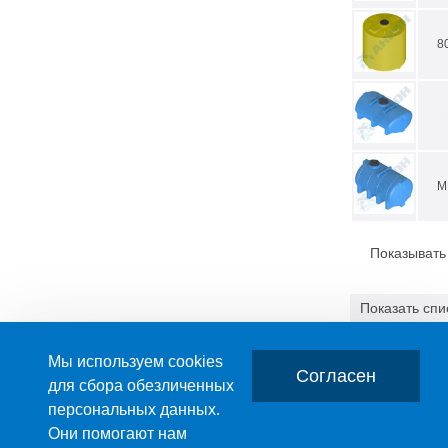
8
М
Показывать
Показать
спи
3.36 МБ
Мы используем cookies
Согласен
для сбора обезличенных
персональных данных.
Главная
О компании
Они помогают нам