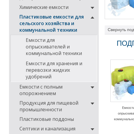
Химические емкости
Пластиковые емкости для
сельского хозяйства и
коммунальной техники
Свернуть
под
современным те
перевозки комп
Емкости для
ПОД
опрыскивателей и
В нашем катало
фильтры, краны
коммунальной техники
Емкости для хранения и
перевозки жидких
удобрений
Емкости с полным
опорожнением
Продукция для пищевой
Емкост
промышленности
опрыскива
Пластиковые поддоны
коммунально
Септики и канализация