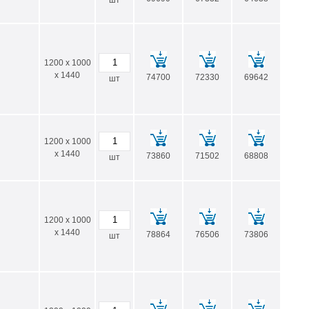
шт
1200 x 1000
x 1440
74700
72330
69642
шт
1200 x 1000
x 1440
73860
71502
68808
шт
1200 x 1000
x 1440
78864
76506
73806
шт