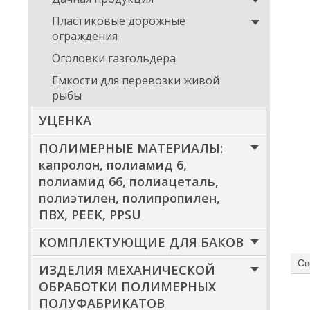
грун
Пластиковые дорожные
Тр
ограждения
Ква
Оголовки газгольдера
топл
Емкости для перевозки живой
рыбы
Комп
поли
УЦЕНКА
пол
наст
ПОЛИМЕРНЫЕ МАТЕРИАЛЫ:
Прио
капролон, полиамид 6,
бака
филь
полиамид 66, полиацеталь,
прои
полиэтилен, полипропилен,
ПВХ, PEEK, PPSU
Кл
КОМПЛЕКТУЮЩИЕ ДЛЯ БАКОВ
ди
Св
ИЗДЕЛИЯ МЕХАНИЧЕСКОЙ
ОБРАБОТКИ ПОЛИМЕРНЫХ
ПОЛУФАБРИКАТОВ
Кром