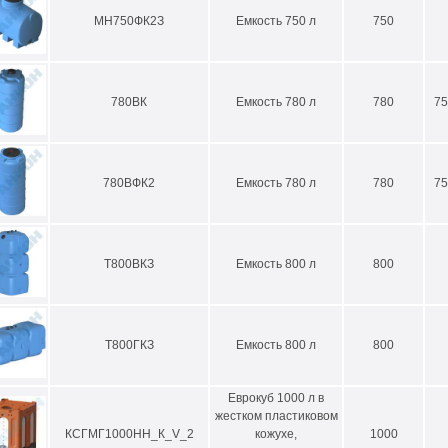
МН750ФК2З
Емкость 750 л
750
780ВК
Емкость 780 л
780
75
780ВФК2
Емкость 780 л
780
75
Т800ВКЗ
Емкость 800 л
800
Т800ГКЗ
Емкость 800 л
800
Еврокуб 1000 л в
жестком пластиковом
КСГМГ1000НН_К_V_2
кожухе,
1000