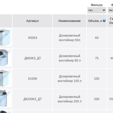
ботку — наши конструкторы разработают для Вас индивидуальный проек
Фильтр:
Ф
лись вопросы? Звоните по бесплатному номеру 8 (800) 505-59-55,
наши 
льного топлива.
Г
Артикул
Наименование
Объём, л
D
Дозировочный
К50КЗ
60
контейнер 50л
Дозировочный
ДК60КЗ_ДТ
75
4
контейнер 60 л
Дозировочный
К100К
100
контейнер 100 л
Дозировочный
ДК200КЗ_ДТ
200
55
контейнер 200 л