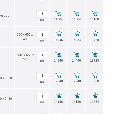
20 x 925
11604
11604
10188
шт
650 x 650 x
1480
14946
14334
13728
шт
1410 x 650 x
740
14946
14496
13728
шт
0 x 1520
12240
12240
10938
шт
0 x 1480
14136
14136
12834
шт