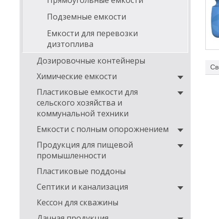
Прямоугольные емкости
Подземные емкости
Емкости для перевозки
дизтоплива
Дозировочные контейнеры
Св
Химические емкости
фо
Пластиковые емкости для
На
сельского хозяйства и
коммунальной техники
Емкости с полным опорожнением
Продукция для пищевой
промышленности
Пластиковые поддоны
Септики и канализация
По
Кессон для скважины
О-о
Дачная продукция
или 