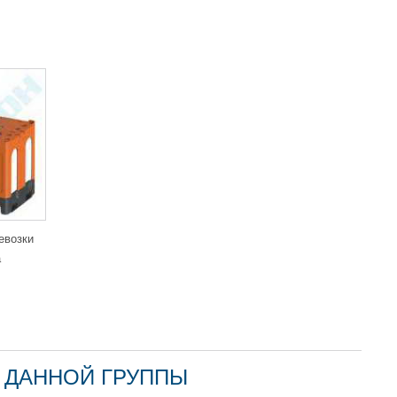
убы)
— это сертифицированная тара для перевозки дизельного
сококачественного свето- и термостабилизированного
 срок службы резервуара. Повреждения и трещины на
рудера или строительного фена. Процедура заварки трещин
емонт.
ам не нужно искать, где купить аксессуары для подключения
ые топливные комплектующие: топливозаборники, уровнемеры,
дорогие
фикс-пакеты
на базе комплектующих европейского
евозки
а
б объема пластиковой емкости для
 ДАННОЙ ГРУППЫ
во дополнительные отводы, патрубки, сделать любую другую