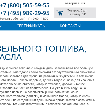
Авторизация
+7 (800) 505-59-55
Товаров: 0 шт.
+7 (495) 989-29-95
На сумму: 0 P
Режим работы: Пн-Пт 9:00 - 18:00
И
СЕРТИФИКАТЫ
КОНТАКТЫ
ЗЕЛЬНОГО ТОПЛИВА,
АСЛА
я дизельного топлива с каждым днем завоевывают все большую
вительно. Благодаря своим высоким эксплуатационным свойствам
 использоваться для хранения различных жидкостей, в том числе
ого масла. Совсем недавно, до 90-х годов 20 века для хранения
металлические емкости, которые тяжелее, дороже и менее
е топливные баки из полиэтилена. Но уже в 1997 году наша
стила первые на российском рынке полиэтиленовые
зельного топлива (солярки) и машинного масла, которые сразу
ителей и на сегодняшний день широко применяются в автономных
аправочных и электростанциях в качестве расходного бака, в