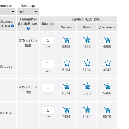
т резервуара.
ильтр:
Фильтр:
менеджеры
всегда готовы помочь в выборе бака или бочки для
Габариты
Цена с НДС, руб.
абариты
ДхШхВ, мм
Кол-во
хВ, мм
Москва
Клин
Дзержинск
375 x 375 x
505
5268
4866
4866
шт
65 x 595
5184
5184
4242
шт
435 x 435 x
700
6174
5670
5466
шт
0 x 1040
7434
7434
6576
шт