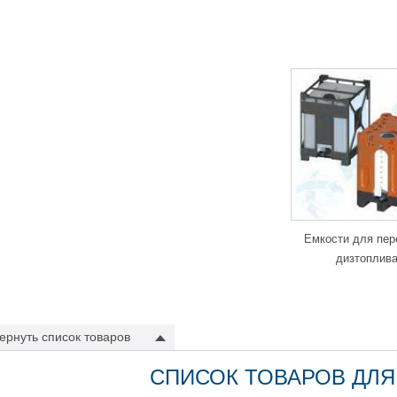
том даже при ее полном опорожнении.
анспортировка
дратные емкости в металлической и пластиковой обрешетке (еврок
ива, солярки и машинного масла.
ания ООО «АНИОН» производит емкости для хранения дизтоплива из вы
этилена, который легко поддается ремонту. Это значительно повышает
иэтиленовых баках можно заварить с помощью
сварочного прутка
и экст
олько проста, что не требует вызова специалиста и больших затрат на р
бретая топливную полиэтиленовую емкость в компании ООО «АНИОН», В
 к системе отопления, ведь на нашем сайте Вы найдете все необходим
тры и т.д. Специально для Вашего удобства нами были разработаны не
Емкости для пер
зводства.
дизтоплив
ассификация фикс-пакетов в зависимости о
зельного топлива
ернуть
список товаров
для емкостей от 250 до 2000 литров
для емкостей от 2000 до 15000 литров
СПИСОК ТОВАРОВ ДЛЯ
е того, если Вам необходимо установить в емкости или баке под топли