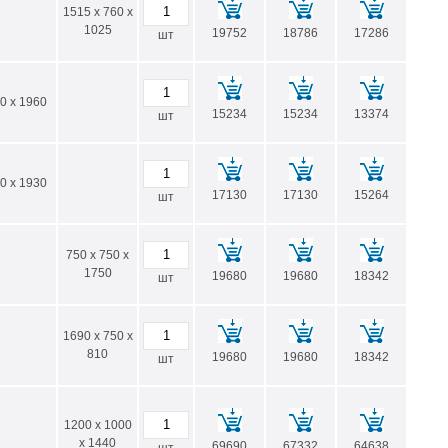
1515 x 760 x
1025
19752
18786
17286
шт
0 x 1960
15234
15234
13374
шт
0 x 1930
17130
17130
15264
шт
750 x 750 x
1750
19680
19680
18342
шт
1690 x 750 x
810
19680
19680
18342
шт
1200 x 1000
x 1440
69690
67332
64638