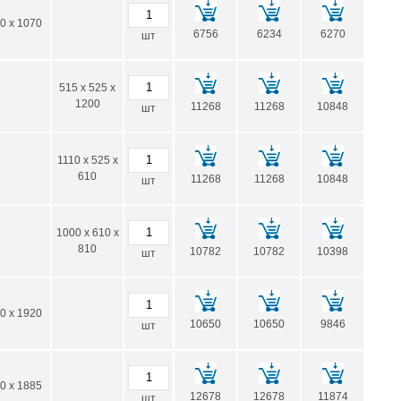
0 x 1070
6756
6234
6270
шт
515 x 525 x
1200
11268
11268
10848
шт
1110 x 525 x
610
11268
11268
10848
шт
1000 x 610 x
810
10782
10782
10398
шт
0 x 1920
10650
10650
9846
шт
0 x 1885
12678
12678
11874
шт