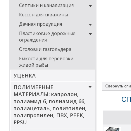
Прямоуго
Септики и канализация
для устан
стандартн
Кессон для скважины
штуцерами
отопления
Дачная продукция
Подземное 
Пластиковые дорожные
ограждения
О-образные по
поиском места 
Оголовки газгольдера
разработана сп
грунтом даже п
Емкости для перевозки
Транспорти
живой рыбы
УЦЕНКА
Квадратные ем
сертифицирован
ПОЛИМЕРНЫЕ
Свернуть
спи
МАТЕРИАЛЫ: капролон,
Компания ООО «
СП
свето- и термо
полиамид 6, полиамид 66,
повышает срок 
полиацеталь, полиэтилен,
заварить с по
трещин настольк
полипропилен, ПВХ, PEEK,
Приобретая топ
PPSU
где купить акс
найдете все не