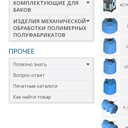
КОМПЛЕКТУЮЩИЕ ДЛЯ
т.д. Специальн
КСГ
БАКОВ
комплектующих 
ИЗДЕЛИЯ МЕХАНИЧЕСКОЙ
Классифи
ОБРАБОТКИ ПОЛИМЕРНЫХ
пластико
ПОЛУФАБРИКАТОВ
для емкос
1
ПРОЧЕЕ
для емкос
Кроме того, ес
Полезно знать
отводы, патруб
1
индивидуальный
Вопрос-ответ
Остались вопро
готовы помочь 
Печатные каталоги
Как найти товар
А_
М