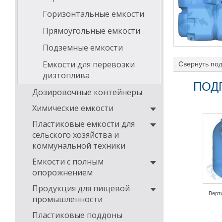
Горизонтальные емкости
Прямоугольные емкости
Подземные емкости
Емкости для перевозки
Свернуть
под
системах, на за
дизтоплива
организациях и
ПОД
к российским у
Дозировочные контейнеры
Химические емкости
В нашем 
Пластиковые емкости для
резервуа
сельского хозяйства и
формы и 
коммунальной техники
Емкости с полным
Наземное х
опорожнением
Вертикал
Продукция для пищевой
литров, п
Верт
Горизонт
промышленности
объемом о
Пластиковые поддоны
высоте.