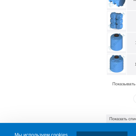
Показывать
Показать
спи
3.36 МБ
Мы используем cookies