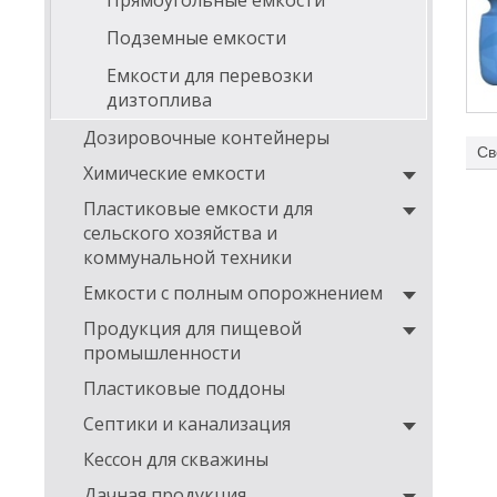
Прямоугольные емкости
Подземные емкости
Емкости для перевозки
дизтоплива
Дозировочные контейнеры
Св
Химические емкости
фо
Пластиковые емкости для
На
сельского хозяйства и
коммунальной техники
Емкости с полным опорожнением
Продукция для пищевой
промышленности
Пластиковые поддоны
Септики и канализация
По
Кессон для скважины
О-о
Дачная продукция
или 