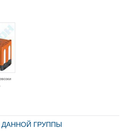
убы)
— это сертифицированная тара для перевозки дизельного
сококачественного свето- и термостабилизированного
 срок службы резервуара. Повреждения и трещины на
рудера или строительного фена. Процедура заварки трещин
емонт.
ам не нужно искать, где купить аксессуары для подключения
ые топливные комплектующие: топливозаборники, уровнемеры,
дорогие
фикс-пакеты
на базе комплектующих европейского
евозки
а
б объема пластиковой емкости для
 ДАННОЙ ГРУППЫ
во дополнительные отводы, патрубки, сделать любую другую