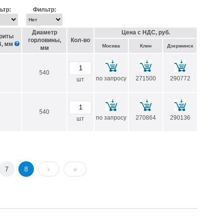
т резервуара.
ьтр:
Фильтр:
менеджеры
всегда готовы помочь в выборе бака или бочки для
Диаметр
Цена с НДС, руб.
риты
горловины,
Кол-во
, мм
Москва
Клин
Дзержинск
мм
540
по запросу
271500
290772
шт
540
по запросу
270864
290136
шт
7
8
›
»