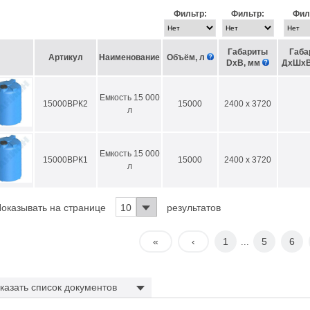
ботку — наши конструкторы разработают для Вас индивидуальный проек
Фильтр:
Фильтр:
Фил
лись вопросы? Звоните по бесплатному номеру 8 (800) 505-59-55,
наши 
льного топлива.
Габариты
Габа
Артикул
Наименование
Объём, л
DхВ, мм
ДхШхВ
Емкость 15 000
15000ВРК2
15000
2400 x 3720
л
Емкость 15 000
15000ВРК1
15000
2400 x 3720
л
оказывать на странице
10
результатов
«
‹
1
5
6
...
казать
список документов