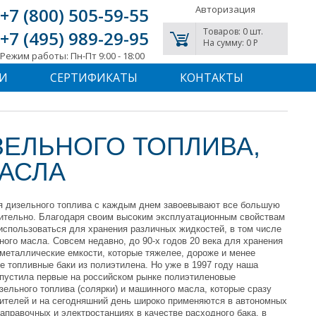
Авторизация
+7 (800) 505-59-55
Товаров: 0 шт.
+7 (495) 989-29-95
На сумму: 0 P
Режим работы: Пн-Пт 9:00 - 18:00
И
СЕРТИФИКАТЫ
КОНТАКТЫ
ЗЕЛЬНОГО ТОПЛИВА,
АСЛА
я дизельного топлива с каждым днем завоевывают все большую
вительно. Благодаря своим высоким эксплуатационным свойствам
 использоваться для хранения различных жидкостей, в том числе
ого масла. Совсем недавно, до 90-х годов 20 века для хранения
металлические емкости, которые тяжелее, дороже и менее
е топливные баки из полиэтилена. Но уже в 1997 году наша
стила первые на российском рынке полиэтиленовые
зельного топлива (солярки) и машинного масла, которые сразу
ителей и на сегодняшний день широко применяются в автономных
аправочных и электростанциях в качестве расходного бака, в