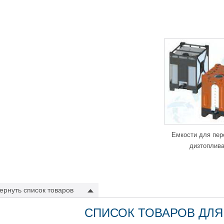
том даже при ее полном опорожнении.
анспортировка
дратные емкости в металлической и пластиковой обрешетке (еврок
ива, солярки и машинного масла.
ания ООО «АНИОН» производит емкости для хранения дизтоплива из вы
этилена, который легко поддается ремонту. Это значительно повышает
иэтиленовых баках можно заварить с помощью
сварочного прутка
и экст
олько проста, что не требует вызова специалиста и больших затрат на р
бретая топливную полиэтиленовую емкость в компании ООО «АНИОН», В
 к системе отопления, ведь на нашем сайте Вы найдете все необходим
тры и т.д. Специально для Вашего удобства нами были разработаны не
Емкости для пер
зводства.
дизтоплив
ассификация фикс-пакетов в зависимости о
зельного топлива
ернуть
список товаров
для емкостей от 250 до 2000 литров
для емкостей от 2000 до 15000 литров
СПИСОК ТОВАРОВ ДЛЯ
е того, если Вам необходимо установить в емкости или баке под топли