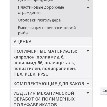
грун
Пластиковые дорожные
Тр
ограждения
Ква
Оголовки газгольдера
топл
Емкости для перевозки живой
рыбы
Комп
поли
УЦЕНКА
пол
наст
ПОЛИМЕРНЫЕ МАТЕРИАЛЫ:
Прио
капролон, полиамид 6,
бака
филь
полиамид 66, полиацеталь,
прои
полиэтилен, полипропилен,
ПВХ, PEEK, PPSU
Кл
КОМПЛЕКТУЮЩИЕ ДЛЯ БАКОВ
ди
Св
ИЗДЕЛИЯ МЕХАНИЧЕСКОЙ
ОБРАБОТКИ ПОЛИМЕРНЫХ
ПОЛУФАБРИКАТОВ
Кром