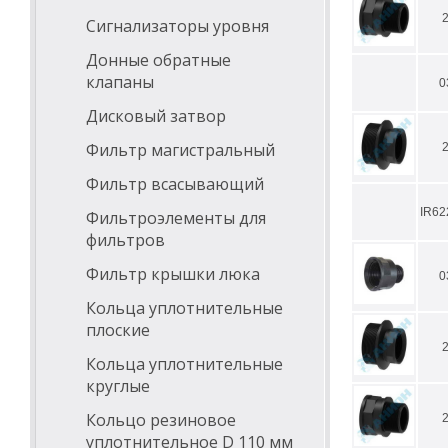
Сигнализаторы уровня
Донные обратные
клапаны
0
Дисковый затвор
Фильтр магистральный
Фильтр всасывающий
IR6
Фильтроэлементы для
фильтров
Фильтр крышки люка
0
Кольца уплотнительные
плоские
Кольца уплотнительные
круглые
Кольцо резиновое
уплотнительное D 110 мм