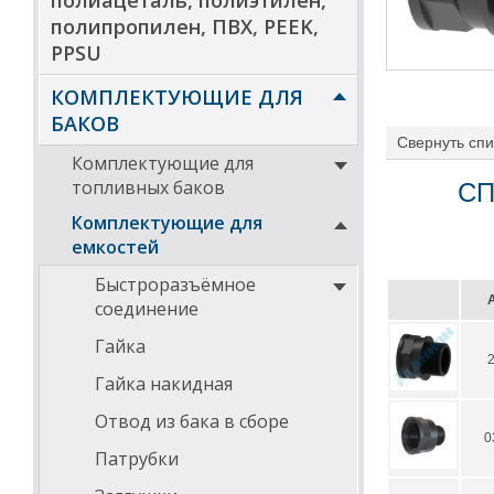
полиацеталь, полиэтилен,
полипропилен, ПВХ, PEEK,
PPSU
КОМПЛЕКТУЮЩИЕ ДЛЯ
БАКОВ
Свернуть
спи
Комплектующие для
топливных баков
СП
Комплектующие для
емкостей
Быстроразъёмное
соединение
Гайка
Гайка накидная
Отвод из бака в сборе
0
Патрубки