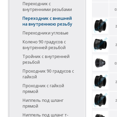
Переходник с
внутренними резьбами
0
Переходник с внешней
на внутреннюю резьбу
Переходники угловые
Колено 90 градусов с
внутренней резьбой
Тройник с внутренней
резьбой
0
Проходник 90 градусов с
гайкой
Проходник с гайкой
прямой
Ниппель под шланг
прямой
Ниппель под шланг т-