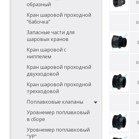
0
образный
Кран шаровой проходной
"бабочка"
0
Запасные части для
шаровых кранов
Кран шаровой с
ниппелем
0
Кран шаровой проходной
двухходовой
Кран шаровой проходной
трехходовой
Поплавковые клапаны
0
Уровнемер поплавковый
в сборе
Уровнемер поплавковый
"УР"