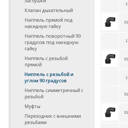
Заглушки
1
Клапан дыхательный
Ниппель прямой под
0
накидную гайку
Ниппель поворотный 90
1
градусов под накидную
гайку
Ниппель с резьбой
0
прямой
Ниппель с резьбой и
1
углом 90 градусов
Ниппель симметричный с
0
резьбой
Муфты
0
Переходник с внешними
резьбами