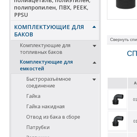
полиацеталь, полиэтилен,
полипропилен, ПВХ, PEEK,
PPSU
КОМПЛЕКТУЮЩИЕ ДЛЯ
БАКОВ
Свернуть
спи
Комплектующие для
топливных баков
СП
Комплектующие для
емкостей
Быстроразъёмное
А
соединение
Гайка
0
Гайка накидная
Отвод из бака в сборе
0
Патрубки