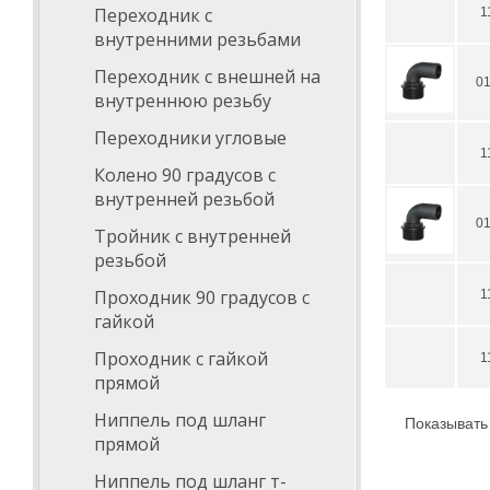
Переходник с
1
внутренними резьбами
Переходник с внешней на
0
внутреннюю резьбу
Переходники угловые
1
Колено 90 градусов с
внутренней резьбой
0
Тройник с внутренней
резьбой
Проходник 90 градусов с
1
гайкой
Проходник с гайкой
1
прямой
Ниппель под шланг
Показывать
прямой
Ниппель под шланг т-