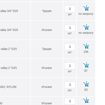
айку 3/4" D20
Турция
по запросу
шт
айку 3/4" D20
Италия
по запросу
шт
гайку 1" D25
Турция
156
шт
гайку 1" D25
Италия
87
шт
 М42, NYLON
Италия
83
шт
30
Италия