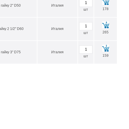
гайку 2" D50
Италия
178
шт
йку 2 1/2" D60
Италия
265
шт
гайку 3" D75
Италия
159
шт