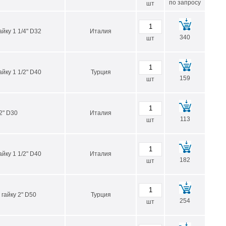
по запросу
шт
йку 1 1/4" D32
Италия
340
шт
йку 1 1/2" D40
Турция
159
шт
2" D30
Италия
113
шт
йку 1 1/2" D40
Италия
182
шт
гайку 2" D50
Турция
254
шт