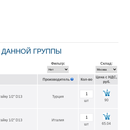
 ДАННОЙ ГРУППЫ
Фильтр:
Склад:
Цена с НДС,
Производитель
Кол-во
руб.
айку 1/2" D13
Турция
90
шт
айку 1/2" D13
Италия
65.04
шт