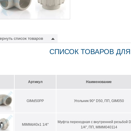
ернуть
список товаров
СПИСОК ТОВАРОВ ДЛЯ
Артикул
Наименование
GIMd50PP
Угольник 90* D50, ПП, GIM050
Муфта переходная c внутренней резьбой D
MIMMd40x1 1/4"
1/4", ПП, MIMM040114