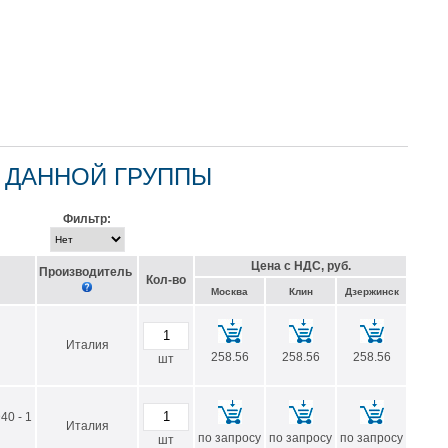
 ДАННОЙ ГРУППЫ
Фильтр:
Цена с НДС, руб.
Производитель
Кол-во
Москва
Клин
Дзержинск
Италия
258.56
258.56
258.56
шт
40 - 1
Италия
по запросу
по запросу
по запросу
шт