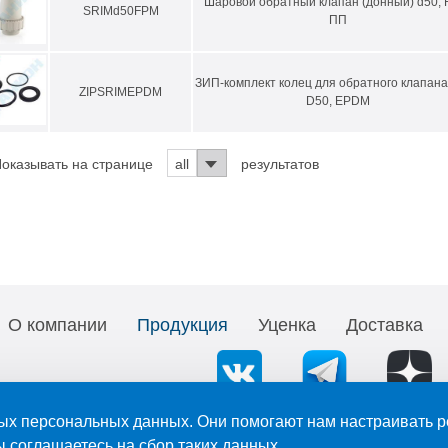
Шаровой обратный клапан (донный) d50, 
SRIMd50FPM
ПП
ЗИП-комплект колец для обратного клапан
ZIPSRIMEPDM
D50, EPDM
оказывать на странице
all
результатов
О компании
Продукция
Уценка
Доставка
ых персональных данных. Они помогают нам настраивать р
длежат ООО «АНИОН». Ссылка при копировании, цитировании, перепечатк
ы соглашаетесь на сбор таких данных.