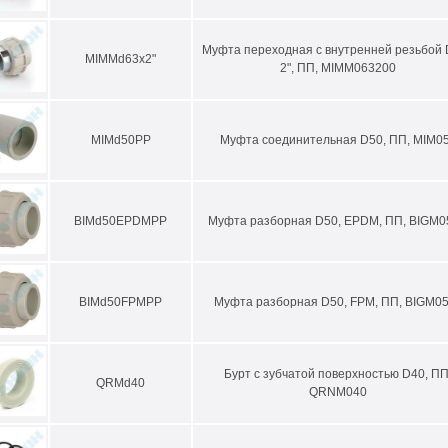
Муфта переходная c внутренней резьбой 
MIMMd63x2"
2", ПП, MIMM063200
MIMd50PP
Муфта соединительная D50, ПП, MIM0
BIMd50EPDMPP
Муфта разборная D50, EPDM, ПП, BIGM0
BIMd50FPMPP
Муфта разборная D50, FPM, ПП, BIGM0
Бурт с зубчатой поверхностью D40, ПП
QRMd40
QRNM040