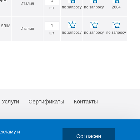
FPM,
Италия
по запросу
по запросу
2604
шт
а SRIM
Италия
по запросу
по запросу
по запросу
шт
Услуги
Сертификаты
Контакты
екламу и
Согласен
е любого фрагмента текста, изображения, скачиваемого