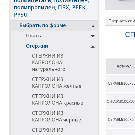
полиацеталь, полиэтилен,
полипропилен, ПВХ, PEEK,
PPSU
Свернуть
спи
Выбрать по форме
СП
Плиты
Стержни
СТЕРЖНИ ИЗ
Характеристик
КАПРОЛОНА
улучшенна
Артикул
натурального
увеличенн
превосход
СТЕРЖНИ ИЗ
улучшенны
СтРА6М(100х50
КАПРОЛОНА желтые
увеличенн
материал
СТЕРЖНИ ИЗ
самосмаз
более низ
КАПРОЛОНА красные
СтРА6М(100х10
Температурный 
СТЕРЖНИ ИЗ
КАПРОЛОНА черные
СтРА6М(105х50
СТЕРЖНИ ИЗ