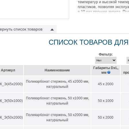
температур и высокой темпе
пластиков, позволяя эксплуа
в 10 раз прочнее акрила. П
комнатной температуре, уст
механических повреждений.
ернуть
список товаров
ктеристики материала
СПИСОК ТОВАРОВ ДЛЯ
ксичен и безопасен для человека
кая твердость и жесткость
Фильтр:
кая ударная вязкость
Габариты DхL,
упорность
Артикул
Наименование
мм
пр
обность к самозатуханию
Поликарбонат стержень, 45 х2000 мм,
К_Э(45х2000)
45 x 2000
кие диэлектрические свойства
натуральный
ильность форм и размеров
Поликарбонат стержень, 50 х1000 мм,
К_Э(50х1000)
50 x 1000
ошая обрабатываемость
натуральный
т спаиваться
Поликарбонат стержень, 50 х2000 мм,
обность компенсации расширения под воздействием высоких температур
К_Э(50х2000)
50 x 2000
натуральный