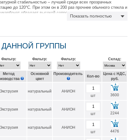
ратурной стабильностью – лучшей среди всех прозрачных
тацию до 120°C. При этом он в 200 раз прочнее обычного стекла и
оликарбонат обладает высокой сопротивляемостью ползучести при
Показать полностью
ойчив к царапинам и не требует дополнительной защиты от
 ДАННОЙ ГРУППЫ
Фильтр:
Фильтр:
Фильтр:
Склад:
Метод
Основной
Производитель
Цена с НДС,
Кол-во
оизводства
цвет
руб.
Экструзия
натуральный
АНИОН
3600
шт
Экструзия
натуральный
АНИОН
2244
шт
.
Экструзия
натуральный
АНИОН
4476
шт