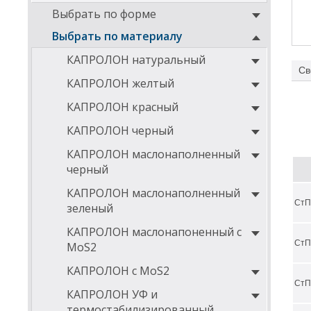
Выбрать по форме
Выбрать по материалу
КАПРОЛОН натуральный
Св
КАПРОЛОН желтый
Хара
КАПРОЛОН красный
нето
КАПРОЛОН черный
высо
высо
КАПРОЛОН маслонаполненный
черный
огне
спос
КАПРОЛОН маслонаполненный
СтП
зеленый
высо
стаб
КАПРОЛОН маслонапоненный с
СтП
хор
MoS2
може
КАПРОЛОН с MoS2
спос
СтП
КАПРОЛОН УФ и
термостабилизированный