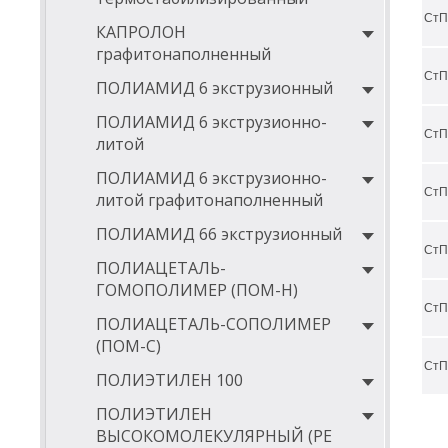
Обла
СтП
КАПРОЛОН
пищ
графитонаполненный
элек
СтП
ПОЛИАМИД 6 экструзионный
прои
ПОЛИАМИД 6 экструзионно-
судо
СтП
литой
авиа
ПОЛИАМИД 6 экструзионно-
маш
СтП
литой графитонаполненный
неф
ПОЛИАМИД 66 экструзионный
мед
СтП
ПОЛИАЦЕТАЛЬ-
ГОМОПОЛИМЕР (ПОМ-Н)
СтП
ПОЛИАЦЕТАЛЬ-СОПОЛИМЕР
(ПОМ-С)
СтП
ПОЛИЭТИЛЕН 100
ПОЛИЭТИЛЕН
ВЫСОКОМОЛЕКУЛЯРНЫЙ (РЕ