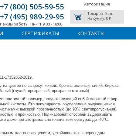
Авторизация
+7 (800) 505-59-55
Товаров: 0 шт.
+7 (495) 989-29-95
На сумму: 0 P
Режим работы: Пн-Пт 9:00 - 18:00
И
СЕРТИФИКАТЫ
КОНТАКТЫ
11-17152852-2019.
гих цветов по запросу: коньяк, бронза, зеленый, синий, бирюза,
белый (глухой, прозрачный, прозрачно-матовый)
ермопластичный полимер, представляющий собой сложный эфир
льной кислоты. Его популярность обусловлена выдающимися
истиками: высокой прозрачностью (до 90% светопропускания),
костью и прочностью. Поликарбонат способен выдерживать
зки даже при экстремально низких температурах до -40°C.
альным влагопоглощением, устойчивостью к перепадам