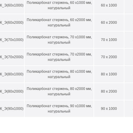
сти использования
Поликарбонат стержень, 60 х1000 мм,
К_Э(60х1000)
60 x 1000
натуральный
евая промышленность
Поликарбонат стержень, 60 х2000 мм,
троника
К_Э(60х2000)
60 x 2000
натуральный
зводство радиодеталей
Поликарбонат стержень, 70 х1000 мм,
строение
К_Э(70х1000)
70 x 1000
натуральный
строение
иностроение
Поликарбонат стержень, 70 х2000 мм,
К_Э(70х2000)
70 x 2000
натуральный
тедобыча
ицина
Поликарбонат стержень, 80 х1000 мм,
К_Э(80х1000)
80 x 1000
натуральный
Поликарбонат стержень, 80 х2000 мм,
К_Э(80х2000)
80 x 2000
натуральный
Поликарбонат стержень, 90 х1000 мм,
К_Э(90х1000)
90 x 1000
натуральный