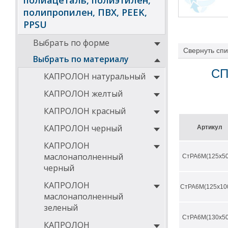
полиацеталь, полиэтилен,
полипропилен, ПВХ, PEEK,
PPSU
Выбрать по форме
Свернуть
спи
Выбрать по материалу
СП
КАПРОЛОН натуральный
КАПРОЛОН желтый
КАПРОЛОН красный
КАПРОЛОН черный
Артикул
КАПРОЛОН
маслонаполненный
СтРА6М(125х50
черный
КАПРОЛОН
СтРА6М(125х10
маслонаполненный
зеленый
СтРА6М(130х50
КАПРОЛОН