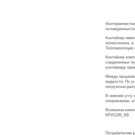
Изотермичестки
охлажденных/за
Контейнер имее
полиэтилена, а
Теплоизоляция 
Контейнер комп
соединенных по
контейнеру при
Между крышкам
жидкости. По у
погрузочно-раз
В нижнем углу 
опорожнение, к
Возможна компл
КРИ1200_КВ.
Потребителям р