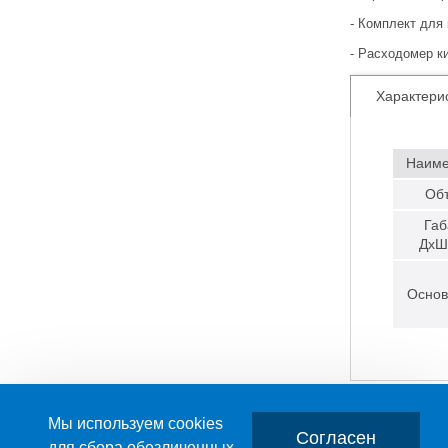
- Комплект для
- Расходомер к
Характери
Наиме
Объ
Габ
ДхШ
Основ
Мы используем cookies
Согласен
для сбора обезличенных