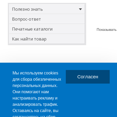
Полезно знать
Вопрос-ответ
Печатные каталоги
Показывать
Как найти товар
Мы используем cookies
Согласен
для сбора обезличенных
персональных данных.
Главная
О компании
Они помогают нам
настраивать рекламу и
ПРОИЗВОДСТВО ПЛАСТМАССОВЫХ ИЗДЕЛИЙ
анализировать трафик.
+7 (495) 989-29-95
Оставаясь на сайте, вы
+7 (800) 505-59-55
соглашаетесь на сбор