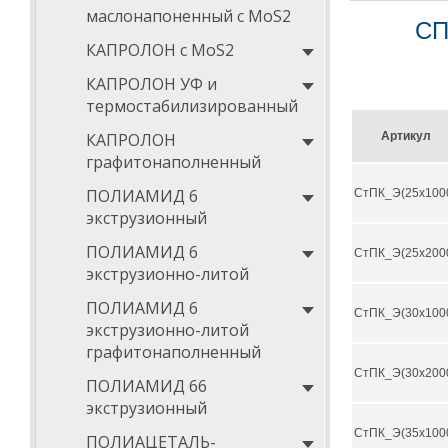
способность ко
маслонапоненный с MoS2
СП
КАПРОЛОН с MoS2
Области исполь
КАПРОЛОН УФ и
пищевая промы
термостабилизированный
электроника
КАПРОЛОН
Артикул
производство р
графитонаполненный
судостроение
ПОЛИАМИД 6
СтПК_Э(25х100
авиастроение
экструзионный
машиностроени
ПОЛИАМИД 6
СтПК_Э(25х200
нефтедобыча
экструзионно-литой
медицина
ПОЛИАМИД 6
СтПК_Э(30х100
экструзионно-литой
графитонаполненный
СтПК_Э(30х200
ПОЛИАМИД 66
экструзионный
СтПК_Э(35х100
ПОЛИАЦЕТАЛЬ-