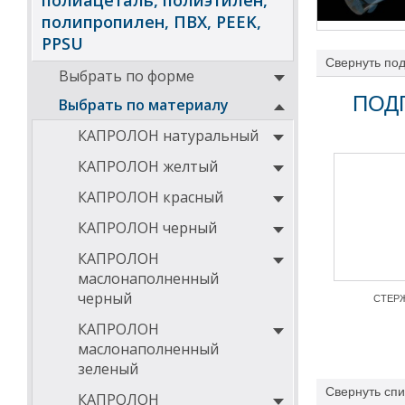
полиацеталь, полиэтилен,
полипропилен, ПВХ, PEEK,
PPSU
Свернуть
под
Выбрать по форме
акрила. Полика
температуре, у
ПОД
Выбрать по материалу
повреждений.
КАПРОЛОН натуральный
Характеристики
КАПРОЛОН желтый
нетоксичен и б
КАПРОЛОН красный
высокая твердо
КАПРОЛОН черный
высокая ударна
КАПРОЛОН
огнеупорность
маслонаполненный
способность к 
черный
СТЕР
высокие диэлек
КАПРОЛОН
стабильность ф
маслонаполненный
хорошая обраб
зеленый
может спаивать
Свернуть
спи
КАПРОЛОН