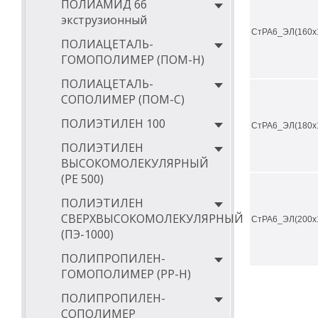
ПОЛИАМИД 66
экструзионный
минимальная 
СтРА6_ЭЛ(160х
ПОЛИАЦЕТАЛЬ-
максимальная
ГОМОПОЛИМЕР (ПОМ-Н)
минимальная 
ПОЛИАЦЕТАЛЬ-
температура 
СОПОЛИМЕР (ПОМ-С)
категория го
ПОЛИЭТИЛЕН 100
СтРА6_ЭЛ(180х
удельное объ
ПОЛИЭТИЛЕН
ВЫСОКОМОЛЕКУЛЯРНЫЙ
поверхностно
(РЕ 500)
коэффициент 
ПОЛИЭТИЛЕН
теплопроводн
СВЕРХВЫСОКОМОЛЕКУЛЯРНЫЙ
СтРА6_ЭЛ(200х
Сравнение физи
(ПЭ-1000)
формате PDF.
ПОЛИПРОПИЛЕН-
Где купи
ГОМОПОЛИМЕР (PP-Н)
Ознакомится и 
ПОЛИПРОПИЛЕН-
области и г. Дз
СОПОЛИМЕР