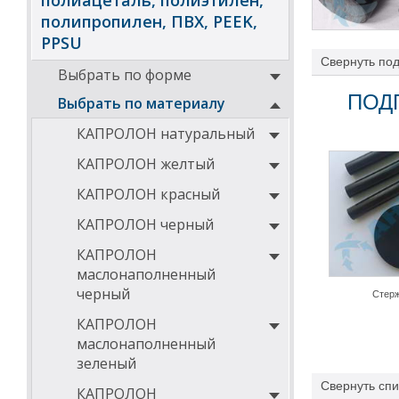
полиацеталь, полиэтилен,
полипропилен, ПВХ, PEEK,
PPSU
Свернуть
под
Выбрать по форме
производства п
невозможно или
ПОД
Выбрать по материалу
Полиамид 6 экс
КАПРОЛОН натуральный
плит по ТУ 22.
–
полиамид 6 г
КАПРОЛОН желтый
Области 
КАПРОЛОН красный
Детали, выполн
КАПРОЛОН черный
из металла, так
вес, коррозийн
КАПРОЛОН
предпочтительн
маслонаполненный
нефтедобыча, э
черный
Стер
РА 6 экструзио
точение, сверл
КАПРОЛОН
ролики, шестерн
маслонаполненный
Основные
зеленый
экструзи
Свернуть
спи
КАПРОЛОН