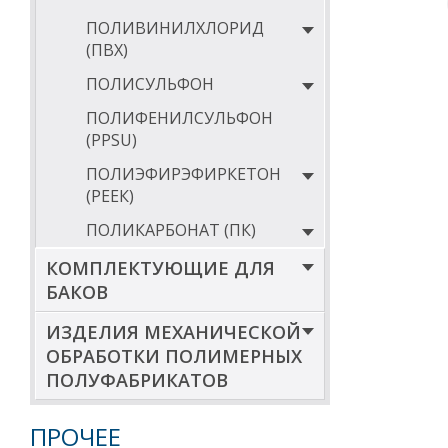
По бесплатному
ПОЛИВИНИЛХЛОРИД
специалисты по
оформят заказ, 
(ПВХ)
Обращаем Ваше
ПОЛИСУЛЬФОН
пластиковых за
детали: шкивы, 
ПОЛИФЕНИЛСУЛЬФОН
(PPSU)
Обратите вним
ПОЛИЭФИРЭФИРКЕТОН
Стержни произ
штук.
(РЕЕК)
ПОЛИКАРБОНАТ (ПК)
КОМПЛЕКТУЮЩИЕ ДЛЯ
БАКОВ
ИЗДЕЛИЯ МЕХАНИЧЕСКОЙ
ОБРАБОТКИ ПОЛИМЕРНЫХ
ПОЛУФАБРИКАТОВ
ПРОЧЕЕ