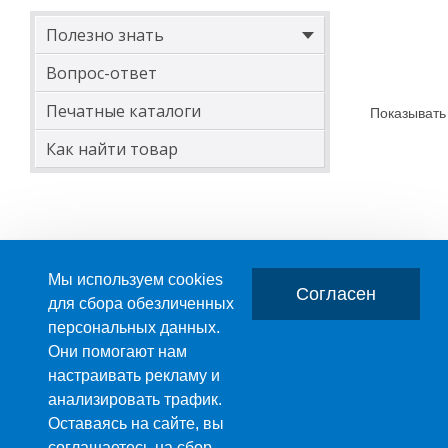
Полезно знать
Вопрос-ответ
Печатные каталоги
Показывать
Как найти товар
Мы используем cookies
Согласен
для сбора обезличенных
персональных данных.
Главная
О компании
Они помогают нам
настраивать рекламу и
ПРОИЗВОДСТВО ПЛАСТМАССОВЫХ ИЗДЕЛИЙ
анализировать трафик.
+7 (495) 989-29-95
Оставаясь на сайте, вы
+7 (800) 505-59-55
соглашаетесь на сбор