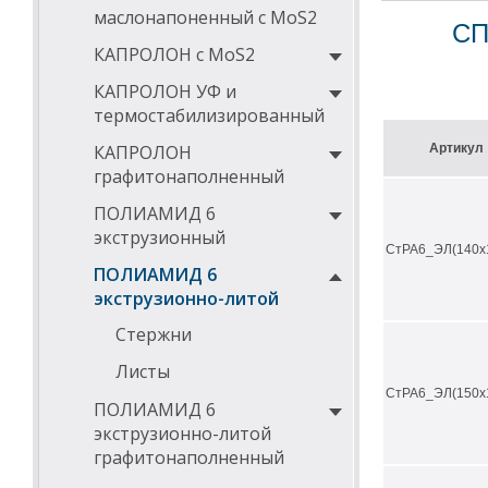
маслонапоненный с MoS2
высокая п
СП
химическа
КАПРОЛОН с MoS2
невысокая
отличные 
КАПРОЛОН УФ и
диэлектри
термостабилизированный
звуко- и 
Технически
КАПРОЛОН
Артикул
графитонаполненный
наименовани
ПОЛИАМИД 6
экструзионный
плотность ГО
СтРА6_ЭЛ(140х
ПОЛИАМИД 6
прочность пр
экструзионно-литой
модуль упруг
Стержни
твердость по
Листы
ударная проч
СтРА6_ЭЛ(150х
ПОЛИАМИД 6
коэффициент 
экструзионно-литой
водопоглощен
графитонаполненный
максимальная