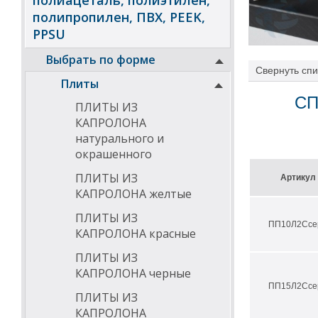
полиацеталь, полиэтилен,
полипропилен, ПВХ, PEEK,
PPSU
Выбрать по форме
Свернуть
спи
Плиты
длительна
высокая х
СП
ПЛИТЫ ИЗ
физиологи
низкое вл
КАПРОЛОНА
паро и га
натурального и
высокая п
окрашенного
хорошая 
хорошая м
ПЛИТЫ ИЗ
Артикул
хрупкость
КАПРОЛОНА желтые
высокая к
высокая и
ПЛИТЫ ИЗ
хорошие э
ПП10Л2Ссе
КАПРОЛОНА красные
њ
ПЛИТЫ ИЗ
Температу
КАПРОЛОНА черные
ПП15Л2Ссе
Области 
ПЛИТЫ ИЗ
КАПРОЛОНА
хими