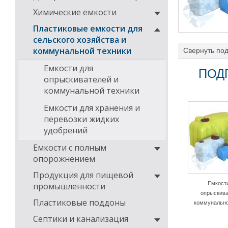
Химические емкости
Пластиковые емкости для
сельского хозяйства и
коммунальной техники
Свернуть
под
современным те
перевозки комп
Емкости для
ПОД
опрыскивателей и
В нашем катало
фильтры, краны
коммунальной техники
Емкости для хранения и
перевозки жидких
удобрений
Емкости с полным
опорожнением
Продукция для пищевой
Емкост
промышленности
опрыскива
Пластиковые поддоны
коммунально
Септики и канализация