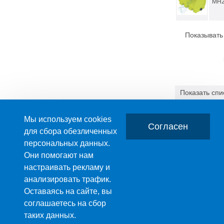
МН2
Показывать
Показать
спи
3.36 МБ
Мы используем cookies
Согласен
для сбора обезличенных
персональных данных.
Главная
О компании
Они помогают нам
настраивать рекламу и
ПРОИЗВОДСТВО ПЛАСТМАССОВЫХ ИЗДЕЛИЙ
анализировать трафик.
+7 (495) 989-29-95
Оставаясь на сайте, вы
+7 (800) 505-59-55
соглашаетесь на сбор
© 2003-2026 Все права принадл
E-mail:
таких данных.
sale@anion-msk.ru
фрагмента текста, изображения
Москва
,
Муравская ул., д. 1