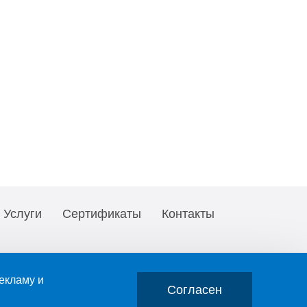
Услуги
Сертификаты
Контакты
екламу и
Согласен
е любого фрагмента текста, изображения, скачиваемого