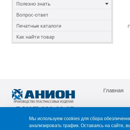
Полезно знать
Вопрос-ответ
Печатные каталоги
П
Как найти товар
Главная
ПРОИЗВОДСТВО ПЛАСТМАССОВЫХ ИЗДЕЛИЙ
+7 (495) 989-29-95
+7 (800) 505-59-55
Мы используем cookies для сбора обезличенн
© 2003-2026 Все права прина
анализировать трафик. Оставаясь на сайте, в
E-mail:
sale@anion-msk.ru
документа обязательна.