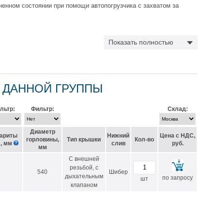
енном состоянии при помощи автопогрузчика с захватом за
Показать полностью
ера, в его нижней части для обеспечения разгрузки
 для сыпучих веществ;
0 мм для вязких веществ;
сечением от 1 до 2 дюймов для жидкостей.
 ДАННОЙ ГРУППЫ
льтр:
Фильтр:
Склад:
Диаметр
ариты
Нижний
Цена с НДС,
горловины,
Тип крышки
Кол-во
, мм
слив
руб.
мм
С внешней
резьбой, с
540
Шибер
дыхательным
по запросу
шт
клапаном