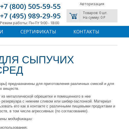
Авторизация
+7 (800) 505-59-55
Товаров: 0 шт.
+7 (495) 989-29-95
На сумму: 0 P
Режим работы: Пн-Пт 9:00 - 18:00
И
СЕРТИФИКАТЫ
КОНТАКТЫ
ДЛЯ СЫПУЧИХ
СРЕД
оры) предназначены для приготовления различных смесей и для
х веществ.
т из металлической обрешетки и помещенного в нее
 резервуара с нижним сливом или шибер-заслонкой. Материал
ьзовать его как в контакте с различными пищевыми продуктами и
еств, в том числе агрессивных (по согласованию).
ены модификации:
 использования;