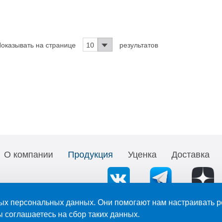
оказывать на странице
10
результатов
О компании
Продукция
Уценка
Доставка
ых персональных данных. Они помогают нам настраивать р
длежат ООО «АНИОН». Ссылка при копировании, цитировании, перепечатк
ы соглашаетесь на сбор таких данных.