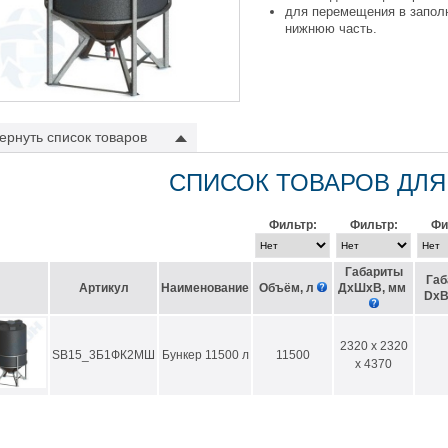
для перемещения в заполн
нижнюю часть.
В зависимости от типа бунк
устанавливается:
ернуть
список товаров
шибер-заслонка D 100 мм
поворотная заслонка D 16
сливной кран
с проходным 
СПИСОК ТОВАРОВ ДЛЯ
ран может быть установлен
комплект быстроразъемных соединений
.
Фильтр:
Фильтр:
Фи
Габариты
Габ
Артикул
Наименование
Объём, л
ДхШхВ, мм
DхВ
2320 x 2320
SB15_3Б1ФК2МШ
Бункер 11500 л
11500
x 4370