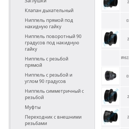
Заглушки
Клапан дыхательный
Ниппель прямой под
0
накидную гайку
Ниппель поворотный 90
градусов под накидную
гайку
Ниппель с резьбой
IR6
прямой
Ниппель с резьбой и
0
углом 90 градусов
Ниппель симметричный с
резьбой
Муфты
Переходник с внешними
резьбами