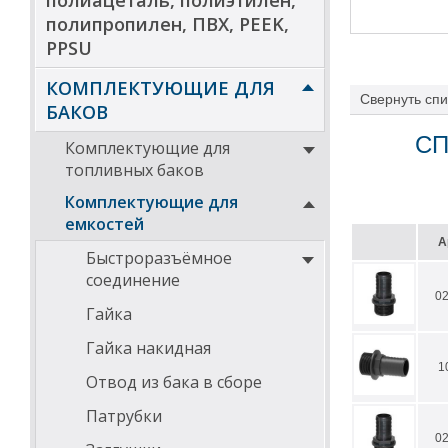
полиацеталь, полиэтилен,
полипропилен, ПВХ, PEEK,
PPSU
КОМПЛЕКТУЮЩИЕ ДЛЯ
Свернуть
спи
БАКОВ
СП
Комплектующие для
топливных баков
Комплектующие для
емкостей
А
Быстроразъёмное
соединение
0
Гайка
Гайка накидная
1
Отвод из бака в сборе
Патрубки
0