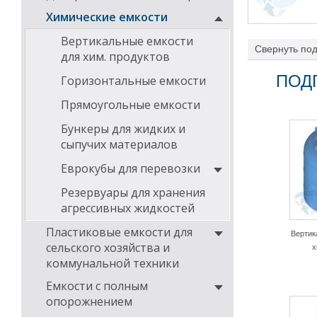
Химические емкости
Вертикальные емкости
Свернуть
под
для хим. продуктов
ПОД
Горизонтальные емкости
Данные изделия
требованиями, 
Прямоугольные емкости
рабочих свойст
от концентрации
Бункеры для жидких и
сыпучих материалов
Еврокубы для перевозки
Резервуары для хранения
агрессивных жидкостей
Пластиковые емкости для
Вертик
сельского хозяйства и
х
коммунальной техники
Емкости с полным
опорожнением