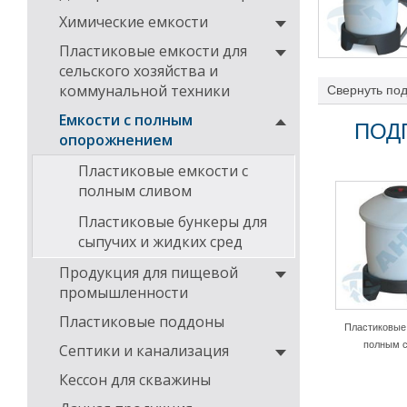
Химические емкости
Пластиковые емкости для
сельского хозяйства и
коммунальной техники
Свернуть
под
качестве силоса
Емкости с полным
Резервуары мог
ПОД
опорожнением
установки отво
Пластиковые емкости с
полным сливом
Пластиковые бункеры для
сыпучих и жидких сред
Продукция для пищевой
промышленности
Пластиковые поддоны
Пластиковые
полным 
Септики и канализация
Кессон для скважины