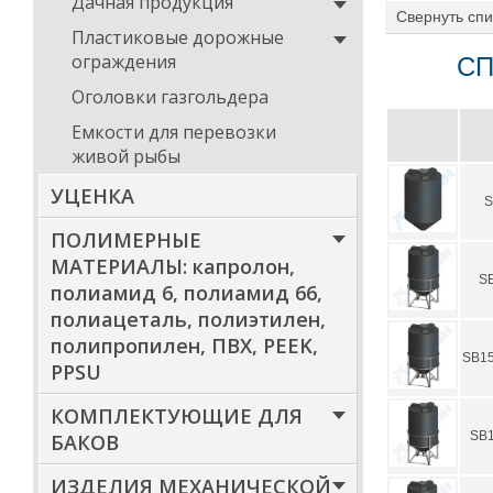
Дачная продукция
Свернуть
спи
Пластиковые дорожные
ограждения
СП
Оголовки газгольдера
Емкости для перевозки
живой рыбы
УЦЕНКА
S
ПОЛИМЕРНЫЕ
МАТЕРИАЛЫ: капролон,
S
полиамид 6, полиамид 66,
полиацеталь, полиэтилен,
полипропилен, ПВХ, PEEK,
SB1
PPSU
КОМПЛЕКТУЮЩИЕ ДЛЯ
SB
БАКОВ
ИЗДЕЛИЯ МЕХАНИЧЕСКОЙ