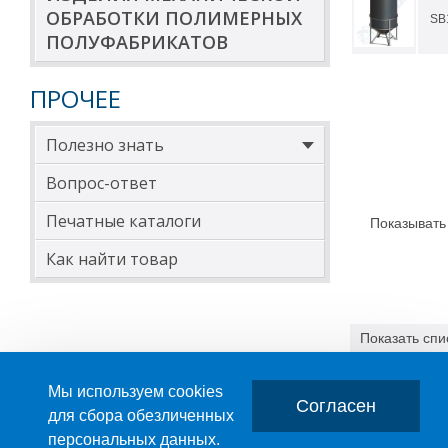
ОБРАБОТКИ ПОЛИМЕРНЫХ
SB
ПОЛУФАБРИКАТОВ
ПРОЧЕЕ
Полезно знать
Вопрос-ответ
Печатные каталоги
Показывать
Как найти товар
Показать
спи
3.36 МБ
Мы используем cookies
Согласен
для сбора обезличенных
персональных данных.