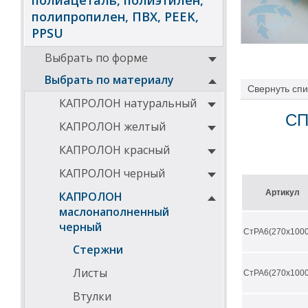
полиацеталь, полиэтилен,
полипропилен, ПВХ, PEEK,
PPSU
Выбрать по форме
Выбрать по материалу
Свернуть
спи
КАПРОЛОН натуральный
СП
КАПРОЛОН желтый
КАПРОЛОН красный
КАПРОЛОН черный
Артикул
КАПРОЛОН
маслонаполненный
черный
СтРА6(270х1000
Стержни
Листы
СтРА6(270х1000
Втулки