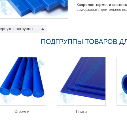
Капролон термо- и светос
выдерживать длительное воз
введенных в его структуру 
механических свойств матер
срок службы деталей и меха
ернуть
подгруппы
еденные испытания показали эффективность использования УФ- и термо
ата, так и влажного субтропического.
ПОДГРУППЫ ТОВАРОВ Д
ласти применения капролона свето- и терм
лия, выполненные из УФ- и термостабилизированного капролона, обла
ного капролона
, при этом выгодно отличаются длительной работоспосо
рафиолетовым лучам. Примером его использования могут быть детали ве
новные преимущества и свойства УФ- и тер
высокая стойкость к УФ-излучению;
прекрасные показатели скольжения;
повышенная термостойкость;
химическая и коррозийная стойкость;
высокая механическая прочность;
износостойкость.
Стержни
Плиты
зико-механические свойства