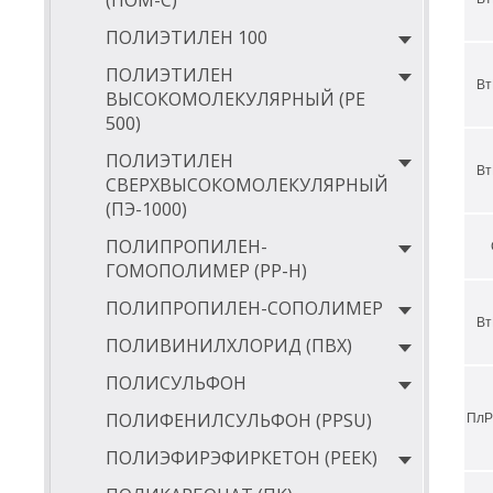
(ПОМ-С)
т
ПОЛИЭТИЛЕН 100
ка
ПОЛИЭТИЛЕН
у
Вт
ВЫСОКОМОЛЕКУЛЯРНЫЙ (РЕ
п
500)
к
ПОЛИЭТИЛЕН
Вт
СВЕРХВЫСОКОМОЛЕКУЛЯРНЫЙ
т
(ПЭ-1000)
Скач
ПОЛИПРОПИЛЕН-
По
ГОМОПОЛИМЕР (PP-Н)
Комп
ПОЛИПРОПИЛЕН-СОПОЛИМЕР
обор
Вт
мате
ПОЛИВИНИЛХЛОРИД (ПВХ)
Три 
ПОЛИСУЛЬФОН
Меха
ПОЛИФЕНИЛСУЛЬФОН (PPSU)
ПлP
Дост
Бесп
ПОЛИЭФИРЭФИРКЕТОН (РЕЕК)
ООО 