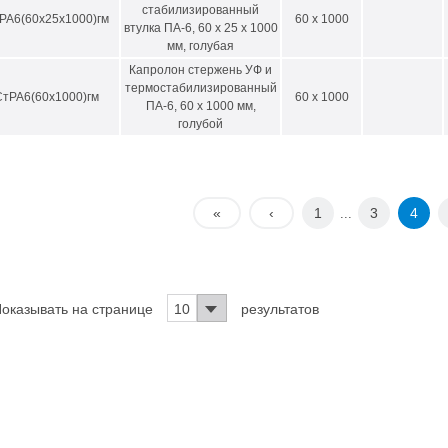
укции.
стабилизированный
РА6(60х25х1000)гм
60 x 1000
втулка ПА-6, 60 х 25 х 1000
ады предложить Вам высококачественный полимерный материал собстве
мм, голубая
виях.
Капролон стержень УФ и
м Ваших звонков!
термостабилизированный
СтРА6(60х1000)гм
60 x 1000
ПА-6, 60 х 1000 мм,
голубой
«
‹
1
3
4
...
оказывать на странице
10
результатов