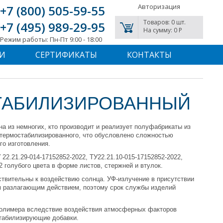
Авторизация
+7 (800) 505-59-55
Товаров: 0 шт.
+7 (495) 989-29-95
На сумму: 0 P
Режим работы: Пн-Пт 9:00 - 18:00
И
СЕРТИФИКАТЫ
КОНТАКТЫ
СТАБИЛИЗИРОВАННЫЙ
из немногих, кто производит и реализует полуфабрикаты из
 термостабилизированного, что обусловлено сложностью
го изготовления.
22.21.29-014-17152852-2022, ТУ22.21.10-015-17152852-2022,
2 голубого цвета в форме листов, стержней и втулок.
ствительны к воздействию солнца. УФ-излучение в присутствии
 разлагающим действием, поэтому срок службы изделий
полимера вследствие воздействия атмосферных факторов
табилизирующие добавки.