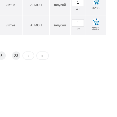
Литье
АНИОН
голубой
3288
шт
нного производства по доступным ценам и на удобных
Литье
АНИОН
голубой
2226
шт
5
23
›
»
...