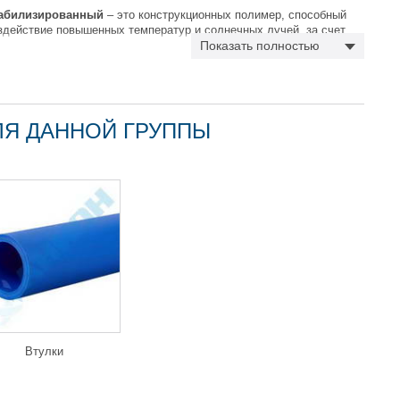
табилизированный
– это конструкционных полимер, способный
действие повышенных температур и солнечных лучей, за счет
специальных добавок. Они обеспечивают стабильность физико-
Показать полностью
иала в период эксплуатации и позволяют значительно увеличить
низмов из капролона.
стабилизированного капролона в условиях как жаркого сухого
ЛЯ ДАННОЙ ГРУППЫ
остабилизированного
дают прекрасными механическими и антифрикционными свойствами
бностью при высоких температурах и устойчивостью к солнечным
нтиляторов, двигателей, втулки, шестеренки и проч.
мостабилизированного капролона
Втулки