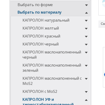
Выбрать по форме
Выбрать по материалу
КАПРОЛОН натуральный
Св
Пров
КАПРОЛОН желтый
клим
КАПРОЛОН красный
Об
КАПРОЛОН черный
Изде
обыч
КАПРОЛОН маслонаполненный
ульт
черный
Ос
КАПРОЛОН маслонаполненный
зеленый
КАПРОЛОН маслонапоненный с
MoS2
КАПРОЛОН с MoS2
КАПРОЛОН УФ и
Фи
термостабилизированный