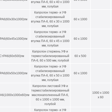
емпература плавления, С
втулка ПА-6, 60 х 40 х 1000
мм, голубая
тегория горючести UL 94, 3 мм
Капролон термо- и УФ
стабилизированный
дельное объемное электрическое сопротивление ГОСТ 6433.2-71, Ом
РА6(60х30х1000)гм
60 x 1000
втулка ПА-6, 60 х 30 х 1000
оверхностное удельное сопротивление ГОСТ 6433.2-71, Ом*м
мм, голубая
Капролон термо- и УФ
оэффициент линейного теплового расширения ГОСТ 15173-70, 10-5
стабилизированный
РА6(60х45х1000)гм
60 x 1000
втулка ПА-6, 60 х 45 х 1000
еплопроводность ГОСТ 23630.2-79, Вт/м С
мм, голубая
ать сравнительную таблицу физико-механических свойств капролона и
Капролон стержень УФ и
СтРА6(60х500)гм
термостабилизированный
60 x 500
чему мы предлагаем купить капролон УФ- и
ПА-6, 60 х 500 мм, голубой
Капролон термо- и УФ
ания ООО «АНИОН» – динамично развивающееся производственное пред
стабилизированный
удованием, высокими производственными мощностями и предлагает ши
РА6(60х50х1000)гм
60 x 1000
втулка ПА-6, 60 х 50 х 1000
риалов.
мм, голубая
склада отгрузки в г. Москва, г. Клин Московской области и г. Дзержинск 
Капролон листовой УФ и
ническая обработка
и
раскрой
(распил) пластиков на токарных и фрезер
термостабилизированный
1000 x 1000
А6(1000х1000х60)гм
маслонаполненный ПА-6,
авка по г. Москве и другим городам России.
x 60
60 х 1000 х 1000 мм,
латный номер телефона 8-800-505-59-55.
голубой
«АНИОН» более 15 лет на рынке полимеров, накоплен большой опыт ра
Капролон термо- и УФ