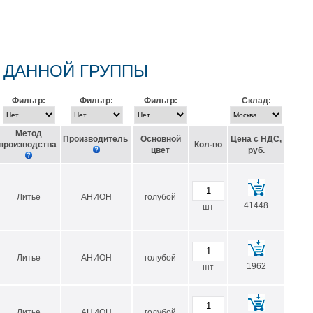
значение
1,14
80
 ДАННОЙ ГРУППЫ
>20
Фильтр:
Фильтр:
Фильтр:
Склад:
2700
82-84
Метод
Производитель
Основной
Цена с НДС,
производства
Кол-во
цвет
руб.
без разрушения
0,15
Литье
АНИОН
голубой
4-5
41448
шт
+170
-100
Литье
АНИОН
голубой
1962
шт
+115
-60
Литье
АНИОН
голубой