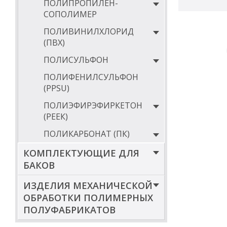
ПОЛИПРОПИЛЕН-
термоста
СОПОЛИМЕР
ПОЛИВИНИЛХЛОРИД
Компания ООО 
(ПВХ)
располагает со
и предлагает ш
ПОЛИСУЛЬФОН
Три склада отгр
ПОЛИФЕНИЛСУЛЬФОН
Механическая о
(PPSU)
Доставка по г. 
ПОЛИЭФИРЭФИРКЕТОН
Бесплатный ном
(РЕЕК)
ООО «АНИОН» бо
расширяется ас
ПОЛИКАРБОНАТ (ПК)
Мы рады предло
по доступным ц
КОМПЛЕКТУЮЩИЕ ДЛЯ
БАКОВ
Ждем Ваших зв
ИЗДЕЛИЯ МЕХАНИЧЕСКОЙ
ОБРАБОТКИ ПОЛИМЕРНЫХ
ПОЛУФАБРИКАТОВ