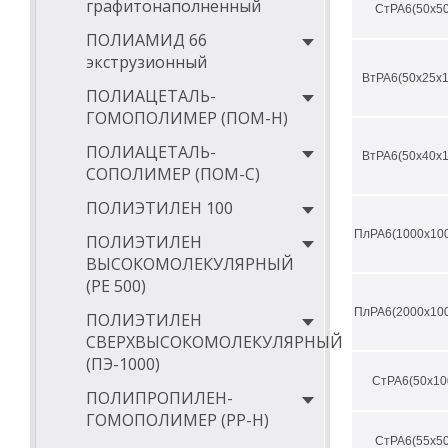
графитонаполненный
коэффициент 
СтРА6(50х50
ПОЛИАМИД 66
водопоглощен
экструзионный
макс. темпер
ВтРА6(50х25х1
ПОЛИАЦЕТАЛЬ-
мин. темпера
ГОМОПОЛИМЕР (ПОМ-Н)
макс. постоя
ПОЛИАЦЕТАЛЬ-
ВтРА6(50х40х1
СОПОЛИМЕР (ПОМ-С)
мин. постоян
ПОЛИЭТИЛЕН 100
температура 
ПлРА6(1000х100
ПОЛИЭТИЛЕН
категория го
ВЫСОКОМОЛЕКУЛЯРНЫЙ
удельное объ
(РЕ 500)
поверхностно
ПлРА6(2000х100
ПОЛИЭТИЛЕН
коэффициент 
СВЕРХВЫСОКОМОЛЕКУЛЯРНЫЙ
(ПЭ-1000)
теплопроводн
СтРА6(50х10
ПОЛИПРОПИЛЕН-
Скачать сравни
марок
(PDF фор
ГОМОПОЛИМЕР (PP-Н)
СтРА6(55х50
Почему м