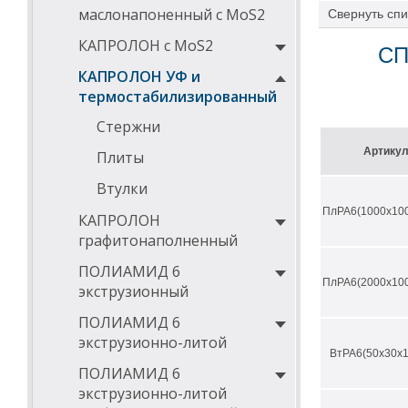
маслонапоненный с MoS2
Свернуть
спи
термоста
КАПРОЛОН с MoS2
СП
высокая с
прекрасны
КАПРОЛОН УФ и
повышенна
термостабилизированный
химическа
высокая м
Стержни
износосто
Артику
Плиты
Физико-мех
Втулки
наименовани
ПлРА6(1000х100
КАПРОЛОН
плотность ГО
графитонаполненный
прочность пр
ПОЛИАМИД 6
ПлРА6(2000х100
экструзионный
относительно
ПОЛИАМИД 6
модуль упруг
экструзионно-литой
ВтРА6(50х30х1
твердость по
ПОЛИАМИД 6
ударная проч
экструзионно-литой