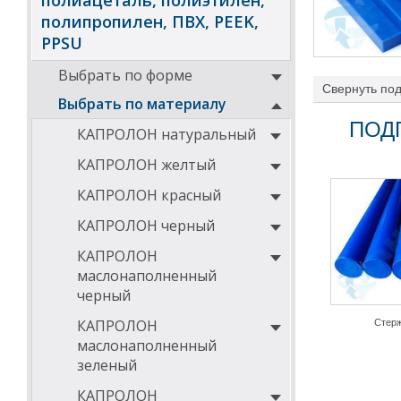
полиацеталь, полиэтилен,
полипропилен, ПВХ, PEEK,
PPSU
Выбрать по форме
Свернуть
под
атмосферных ф
Выбрать по материалу
Капролон терм
ПОД
КАПРОЛОН натуральный
выдерживать дл
введенных в ег
КАПРОЛОН желтый
механических с
службы деталей
КАПРОЛОН красный
Проведенные ис
капролона в усл
КАПРОЛОН черный
Области 
КАПРОЛОН
термоста
маслонаполненный
черный
Изделия, выпол
механическими
КАПРОЛОН
Стер
отличаются дли
маслонаполненный
солнечным ульт
зеленый
вентиляторов, д
Основные
КАПРОЛОН