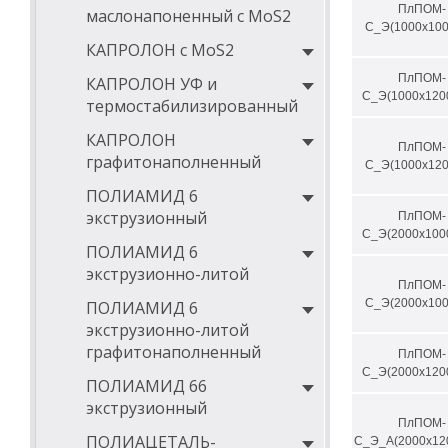
ПлПОМ-
маслонапоненный с MoS2
С_Э(1000х100
КАПРОЛОН с MoS2
ПлПОМ-
КАПРОЛОН УФ и
С_Э(1000х120
термостабилизированный
КАПРОЛОН
ПлПОМ-
графитонаполненный
С_Э(1000х120
ПОЛИАМИД 6
экструзионный
ПлПОМ-
С_Э(2000х100
ПОЛИАМИД 6
экструзионно-литой
ПлПОМ-
С_Э(2000х100
ПОЛИАМИД 6
экструзионно-литой
графитонаполненный
ПлПОМ-
С_Э(2000х120
ПОЛИАМИД 66
экструзионный
ПлПОМ-
ПОЛИАЦЕТАЛЬ-
С_Э_А(2000х12