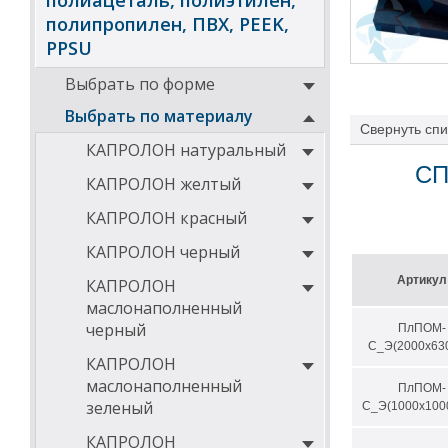
полиацеталь, полиэтилен,
полипропилен, ПВХ, PEEK,
PPSU
Выбрать по форме
Выбрать по материалу
Свернуть
спи
КАПРОЛОН натуральный
СП
КАПРОЛОН желтый
КАПРОЛОН красный
КАПРОЛОН черный
Артикул
КАПРОЛОН
маслонаполненный
черный
ПлПОМ-
С_Э(2000х63
КАПРОЛОН
маслонаполненный
ПлПОМ-
зеленый
С_Э(1000х100
КАПРОЛОН