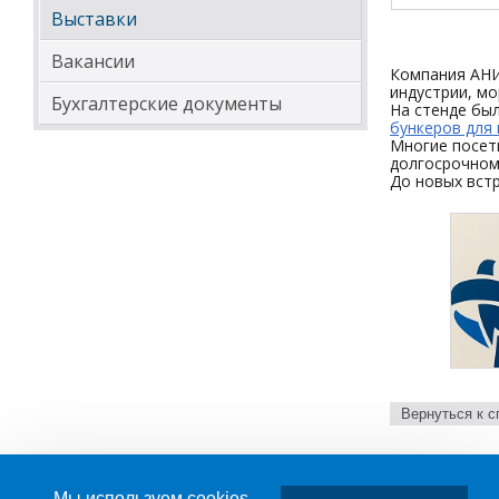
Выставки
Вакансии
Компания АНИ
индустрии, м
Бухгалтерские документы
На стенде бы
бункеров для
Многие посет
долгосрочном
До новых встр
Вернуться к с
Мы используем cookies