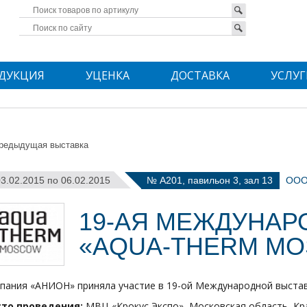
ДУКЦИЯ
УЦЕНКА
ДОСТАВКА
УСЛУГ
редыдущая выставка
03.02.2015 по 06.02.2015
№ А201, павильон 3, зал 13
ООО
19-АЯ МЕЖДУНАР
«AQUA-THERM MO
пания «АНИОН» приняла участие в 19-ой Международной выстав
то проведения:
МВЦ «Крокус Экспо», Московская область, Крас