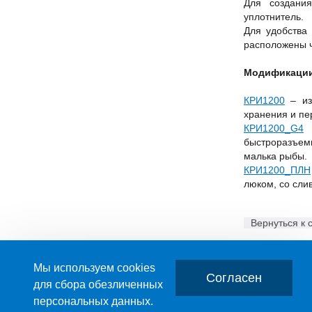
Для создани
уплотнитель.
Для удобства 
расположены ч
Модификации
КРИ1200
– из
хранения и пе
КРИ1200_G4
–
быстроразъем
малька рыбы.
КРИ1200_ПЛН
люком, со сли
Вернуться к 
Мы используем cookies
Согласен
для сбора обезличенных
персональных данных.