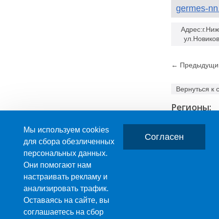
germes-nn
Адрес:г.Ни
ул.Новико
← Предыдущи
Вернуться к 
Регионы:
Мы используем cookies
Согласен
для сбора обезличенных
персональных данных.
Главная
О компании
Они помогают нам
настраивать рекламу и
ПРОИЗВОДСТВО ПЛАСТМАССОВЫХ ИЗДЕЛИЙ
анализировать трафик.
+7 (495) 989-29-95
Оставаясь на сайте, вы
+7 (800) 505-59-55
соглашаетесь на сбор