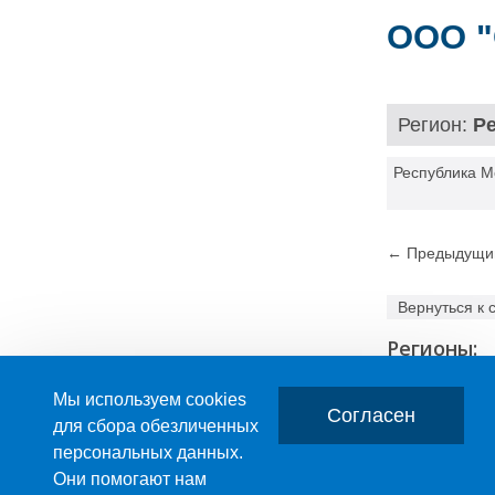
ООО 
Регион:
Р
Республика Мо
← Предыдущи
Вернуться к 
Регионы:
Мы используем cookies
Согласен
для сбора обезличенных
персональных данных.
Главная
О компании
Они помогают нам