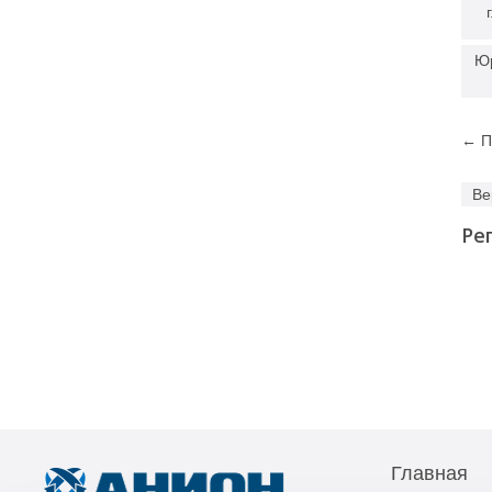
Юр
← П
Ве
Ре
Главная