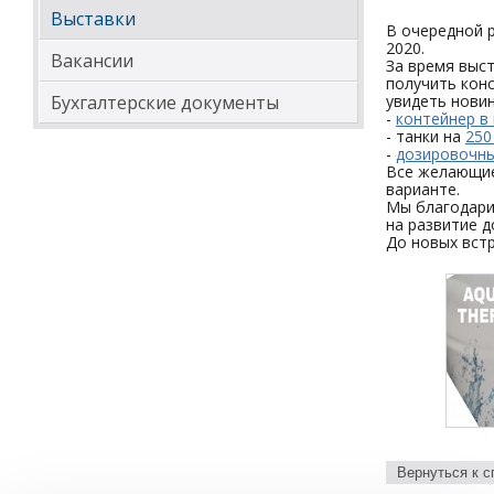
Выставки
В очередной 
2020.
Вакансии
За время выс
получить конс
Бухгалтерские документы
увидеть новин
-
контейнер в
- танки на
250
-
дозировочны
Все желающие
варианте.
Мы благодарим
на развитие д
До новых встр
Вернуться к с