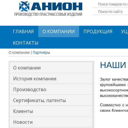
ПРОИЗВОДСТВО ПЛАСТМАССОВЫХ ИЗДЕЛИЙ
ГЛАВНАЯ
О КОМПАНИИ
ПРОДУКЦИЯ
УЦ
КОНТАКТЫ
О компании
Партнёры
НАШИ
О компании
История компании
Залог качеств
крупнейшими 
Производство
высокосортно
высококачеств
Сертификаты, патенты
Совместно с 
Клиенты
своих Клиенто
Новости