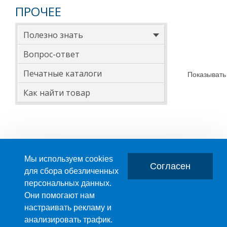
740
ПРОЧЕЕ
800
Полезно знать
900
Вопрос-ответ
1000
Печатные каталоги
Показывать
Для заказа вту
Как найти товар
Мы используем cookies
Согласен
для сбора обезличенных
персональных данных.
Главная
О компании
Они помогают нам
настраивать рекламу и
ПРОИЗВОДСТВО ПЛАСТМАССОВЫХ ИЗДЕЛИЙ
анализировать трафик.
+7 (495) 989-29-95