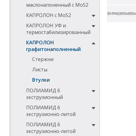
существен
маслонапоненный с MoS2
Температу
ВтРА6(900х880х
КАПРОЛОН с MoS2
Ниже в таблица
КАПРОЛОН УФ и
термостабилизированный
ДИАМЕТРЫ ВТУ
КАПРОЛОН
D внешний,
графитонаполненный
мм
Стержни
50
Листы
60
Втулки
65
ПОЛИАМИД 6
70
экструзионный
75
ПОЛИАМИД 6
80
экструзионно-литой
85
ПОЛИАМИД 6
экструзионно-литой
90