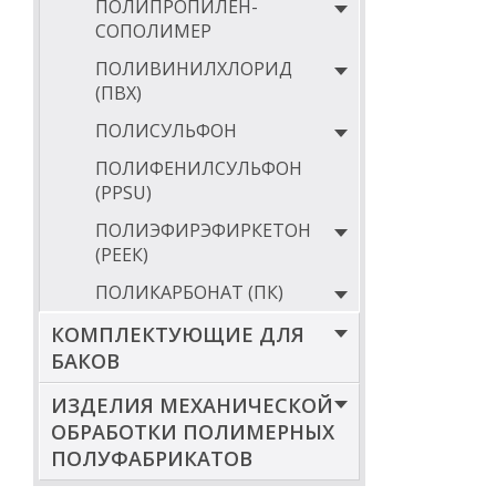
ПОЛИПРОПИЛЕН-
165
СОПОЛИМЕР
170
ПОЛИВИНИЛХЛОРИД
180
(ПВХ)
185
ПОЛИСУЛЬФОН
190
ПОЛИФЕНИЛСУЛЬФОН
*Внутренний ди
(PPSU)
значением вклю
ПОЛИЭФИРЭФИРКЕТОН
** Длина втулки
(РЕЕК)
ДИАМЕТРЫ ВТ
ПОЛИКАРБОНАТ (ПК)
Д внешний,
КОМПЛЕКТУЮЩИЕ ДЛЯ
450
БАКОВ
500
ИЗДЕЛИЯ МЕХАНИЧЕСКОЙ
ОБРАБОТКИ ПОЛИМЕРНЫХ
600
ПОЛУФАБРИКАТОВ
700