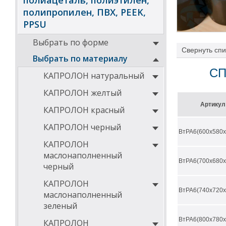
полиацеталь, полиэтилен,
полипропилен, ПВХ, PEEK,
PPSU
Выбрать по форме
Свернуть
спи
Выбрать по материалу
СП
КАПРОЛОН натуральный
Втулки изготав
КАПРОЛОН желтый
На нашем сайте
1000мм и с раз
Артикул
КАПРОЛОН красный
Втулки из пол
КАПРОЛОН черный
высокие ф
ВтРА6(600х580х
износосто
КАПРОЛОН
вибростой
маслонаполненный
применени
ВтРА6(700х680х
шума на 
черный
не подвер
высокая п
КАПРОЛОН
высокая т
ВтРА6(740х720х
маслонаполненный
эластично
зеленый
легче ста
отличная 
ВтРА6(800х780х
КАПРОЛОН
изделия и