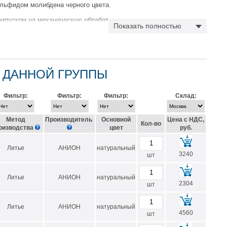
льфидом молибдена черного цвета.
рипуском на механическую обработку.
Показать полностью
аказать втулки из капролона с наружным диаметром от 50мм до
ной стенки.
 ДАННОЙ ГРУППЫ
Фильтр:
Фильтр:
Фильтр:
Склад:
тную составлящую шума на 35%;
Метод
Производитель
Основной
Цена с НДС,
Кол-во
оизводства
цвет
руб.
Литье
АНИОН
натуральный
3240
шт
ханизмов, существенно снижая износ пар трения и увеличивая
Литье
АНИОН
натуральный
2304
шт
и 1000 и 500 мм.
Литье
АНИОН
натуральный
4560
шт