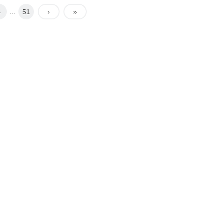
310**
80-290
4
51
›
»
...
320
80-300
340
80-320
360
170-340
380
210-360
400
250-380
480
375-460
500
408-480
600
535-580
710
590-665
810
785-790
900
880-885
980
970
1000
990