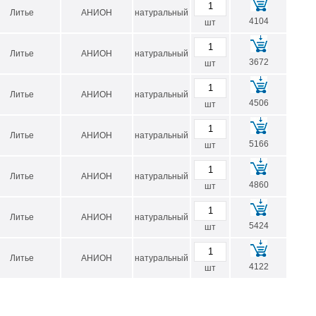
Литье
АНИОН
натуральный
D внешний, мм
D внутренний min-max, мм*
4104
шт
200
60-180
Литье
АНИОН
натуральный
3672
210
60-190
шт
220
60-200
Литье
АНИОН
натуральный
4506
шт
230
60-210
235
60-215
Литье
АНИОН
натуральный
5166
шт
240
60-220
Литье
АНИОН
натуральный
250
80-230
4860
шт
260
80-240
Литье
АНИОН
натуральный
5424
270
80-250
шт
280
80-260
Литье
АНИОН
натуральный
4122
шт
290
80-270
300
80-280