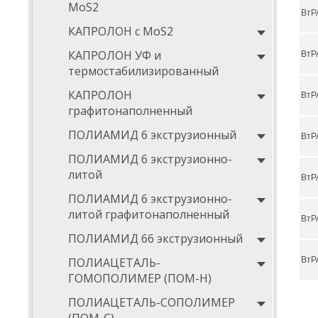
MoS2
ВтР
D
КАПРОЛОН с MoS2
5
КАПРОЛОН УФ и
ВтР
6
термостабилизированный
6
КАПРОЛОН
ВтР
графитонаполненный
7
ПОЛИАМИД 6 экструзионный
7
ВтР
ПОЛИАМИД 6 экструзионно-
8
литой
ВтР
8
ПОЛИАМИД 6 экструзионно-
9
литой графитонаполненный
ВтР
9
ПОЛИАМИД 66 экструзионный
1
ПОЛИАЦЕТАЛЬ-
ВтР
1
ГОМОПОЛИМЕР (ПОМ-Н)
1
ПОЛИАЦЕТАЛЬ-СОПОЛИМЕР